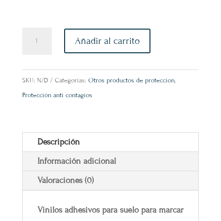
Vinilos
Añadir al carrito
de
distancia
para
SKU:
N/D
Categorías:
Otros productos de proteccion
,
suelo
Protección anti contagios
cantidad
Descripción
Información adicional
Valoraciones (0)
Vinilos adhesivos para suelo para marcar