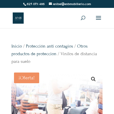
625 073 486
anibal@anbmobiliario.com
Inicio
/
Protección anti contagios
/
Otros
productos de proteccion
/ Vinilos de distancia
para suelo
¡Oferta!