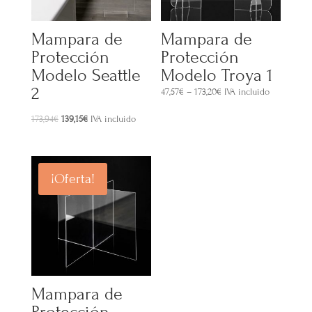
Mampara de
Mampara de
Protección
Protección
Modelo Seattle
Modelo Troya 1
2
47,57
€
–
173,20
€
IVA incluido
El
El
173,94
€
139,15
€
IVA incluido
precio
precio
original
actual
era:
es:
¡Oferta!
173,94€.
139,15€.
Mampara de