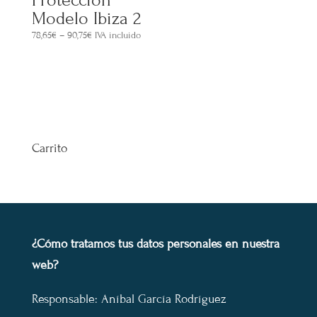
Protección
Modelo Ibiza 2
78,65
€
–
90,75
€
IVA incluido
Carrito
¿Cómo tratamos tus datos personales en nuestra
web?
Responsable: Aníbal García Rodríguez