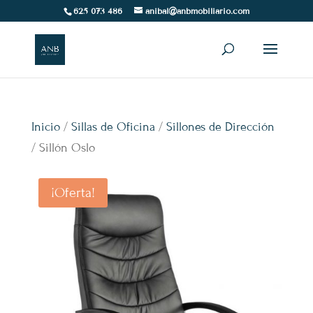
625 073 486
anibal@anbmobiliario.com
Inicio
/
Sillas de Oficina
/
Sillones de Dirección
/ Sillón Oslo
¡Oferta!