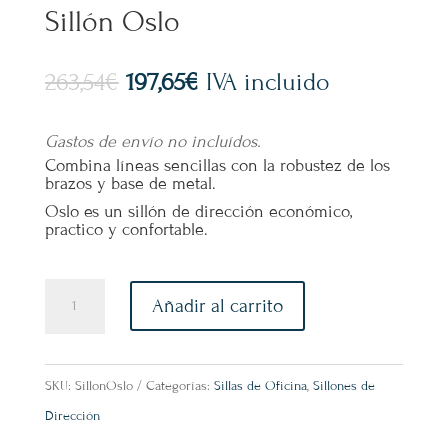
Sillón Oslo
El
El
263,54
€
197,65
€
IVA incluido
precio
precio
original
actual
Gastos de envío no incluídos.
Combina líneas sencillas con la robustez de los
era:
es:
brazos y base de metal.
263,54€.
197,65€.
Oslo es un sillón de dirección económico,
practico y confortable.
Sillón
Añadir al carrito
Oslo
cantidad
SKU:
SillonOslo
Categorías:
Sillas de Oficina
,
Sillones de
Dirección