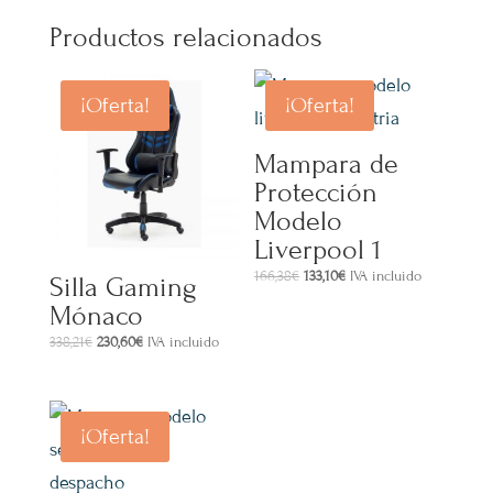
Productos relacionados
¡Oferta!
¡Oferta!
Mampara de
Protección
Modelo
Liverpool 1
El
El
166,38
€
133,10
€
IVA incluido
Silla Gaming
precio
precio
Mónaco
original
actual
El
El
338,21
€
230,60
€
IVA incluido
era:
es:
precio
precio
166,38€.
133,10€.
original
actual
era:
es:
¡Oferta!
338,21€.
230,60€.