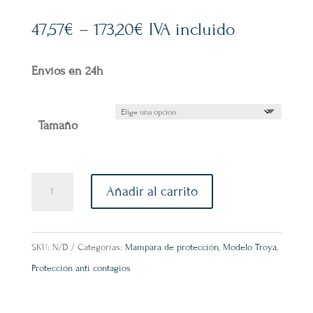
47,57
€
–
173,20
€
IVA incluido
Envíos en 24h
Tamaño
Mampara
Añadir al carrito
de
Protección
Modelo
SKU:
N/D
Categorías:
Mampara de protección
,
Modelo Troya
,
Troya
Protección anti contagios
1
cantidad