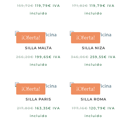
El
El
El
El
159,72
€
119,79
€
IVA
171,82
€
119,79
€
IVA
precio
precio
precio
precio
incluido
incluido
original
actual
original
actual
era:
es:
era:
es:
159,72€.
119,79€.
171,82€.
119,79€.
¡Oferta!
¡Oferta!
SILLA MALTA
SILLA NIZA
El
El
El
El
266,20
€
199,65
€
IVA
346,06
€
259,55
€
IVA
precio
precio
precio
precio
incluido
incluido
original
actual
original
actual
era:
es:
era:
es:
266,20€.
199,65€.
346,06€.
259,55€.
¡Oferta!
¡Oferta!
SILLA PARIS
SILLA ROMA
El
El
El
El
217,80
€
163,35
€
IVA
177,16
€
120,79
€
IVA
precio
precio
precio
precio
incluido
incluido
original
actual
original
actual
era:
es:
era:
es: