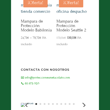
¡Oferta!
¡Oferta!
Mampara de
Mampara de
Protección
Protección
Modelo Babilonia
Modelo Seattle 2
El
El
24,73
€
–
79,78
€
IVA
173,94
€
139,15
€
IVA
precio
precio
incluido
incluido
original
actual
era:
es:
173,94€.
139,15€.
CONTACTA CON NOSOTROS
📧 info@proteccionesmetacrilato.com
📞 611 673 080