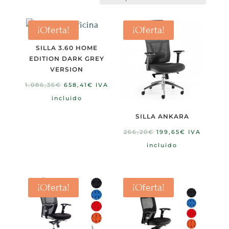
¡Oferta!
¡Oferta!
SILLA 3.60 HOME
EDITION DARK GREY
VERSION
El
El
1.086,36
€
658,41
€
IVA
precio
precio
incluido
original
actual
SILLA ANKARA
era:
es:
El
El
266,20
€
199,65
€
IVA
1.086,36€.
658,41€.
precio
precio
incluido
original
actual
era:
es:
266,20€.
199,65€.
¡Oferta!
¡Oferta!