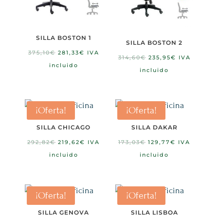
SILLA BOSTON 1
SILLA BOSTON 2
El
El
375,10
€
281,33
€
IVA
El
El
314,60
€
235,95
€
IVA
precio
precio
incluido
precio
precio
incluido
original
actual
original
actual
era:
es:
era:
es:
375,10€.
281,33€.
314,60€.
235,95€.
¡Oferta!
¡Oferta!
SILLA CHICAGO
SILLA DAKAR
El
El
El
El
292,82
€
219,62
€
IVA
173,03
€
129,77
€
IVA
precio
precio
precio
precio
incluido
incluido
original
actual
original
actual
era:
es:
era:
es:
292,82€.
219,62€.
173,03€.
129,77€.
¡Oferta!
¡Oferta!
SILLA GENOVA
SILLA LISBOA