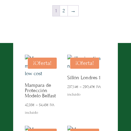
217,80€.
163,35€.
177,16€.
120,79€.
1
2
→
¡Oferta!
¡Oferta!
Sillón Londres 1
Mampara de
237,14
€
–
290,40
€
IVA
Protección
incluido
Modelo Belfast
42,35
€
–
54,45
€
IVA
incluido