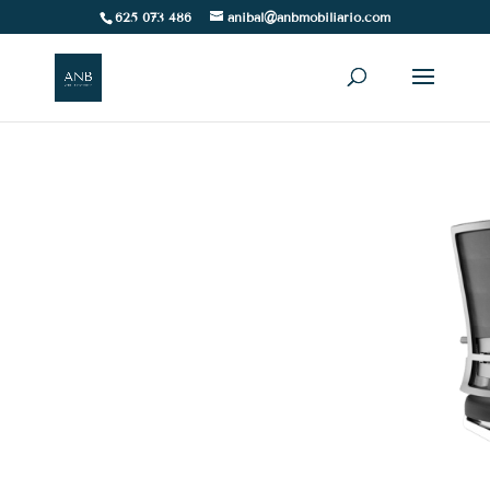
625 073 486
anibal@anbmobiliario.com